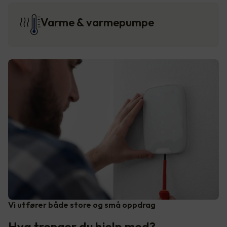
Varme & varmepumpe
Vi utfører både store og små oppdrag
Hva trenger du hjelp med?