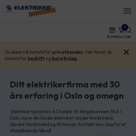
0
Butikk
Kurv
Søk
Du leser nå innhold for
privatkunder
. Her finner du
innhold for
bedrift
og
borettslag
.
Ditt elektrikerfirma med 30
års erfaring i Oslo og omegn
Elektrikertjenesten AS holder til i Ringshusveien 35A i
Oslo, og er din lokale elektriker i bydel Nordstrand,
Søndre Nordstrand og Østensjø. Kontakt oss i dag for et
uforpliktende tilbud!