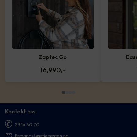
Zaptec Go
Eas
16,990
,-
Kontakt oss
23 16 80 70
firmapost@etjenesten.no