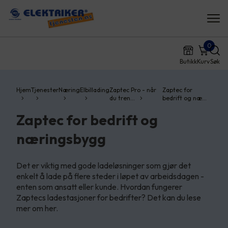
0
Butikk
Kurv
Søk
Hjem
Tjenester
Næring
Elbillading
Zaptec Pro - når
Zaptec for
du tren…
bedrift og næ…
Zaptec for bedrift og
næringsbygg
Det er viktig med gode ladeløsninger som gjør det
enkelt å lade på flere steder i løpet av arbeidsdagen -
enten som ansatt eller kunde. Hvordan fungerer
Zaptecs ladestasjoner for bedrifter? Det kan du lese
mer om her.