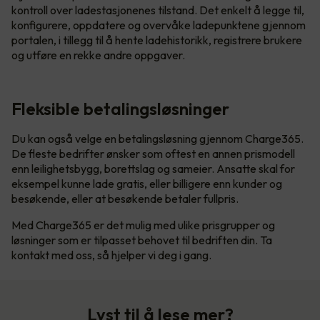
kontroll over ladestasjonenes tilstand. Det enkelt å legge til,
konfigurere, oppdatere og overvåke ladepunktene gjennom
portalen, i tillegg til å hente ladehistorikk, registrere brukere
og utføre en rekke andre oppgaver.
Fleksible betalingsløsninger
Du kan også velge en betalingsløsning gjennom Charge365.
De fleste bedrifter ønsker som oftest en annen prismodell
enn leilighetsbygg, borettslag og sameier. Ansatte skal for
eksempel kunne lade gratis, eller billigere enn kunder og
besøkende, eller at besøkende betaler fullpris.
Med Charge365 er det mulig med ulike prisgrupper og
løsninger som er tilpasset behovet til bedriften din. Ta
kontakt med oss, så hjelper vi deg i gang.
Lyst til å lese mer?