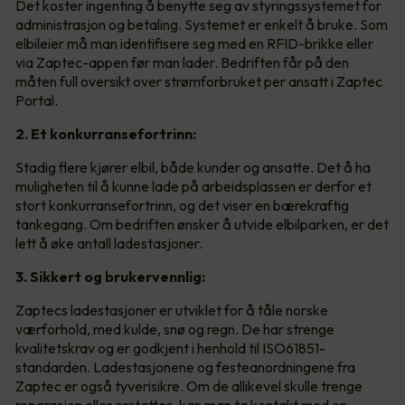
Det koster ingenting å benytte seg av styringssystemet for
administrasjon og betaling. Systemet er enkelt å bruke. Som
elbileier må man identifisere seg med en RFID-brikke eller
via Zaptec-appen før man lader. Bedriften får på den
måten full oversikt over strømforbruket per ansatt i Zaptec
Portal.
2. Et konkurransefortrinn:
Stadig flere kjører elbil, både kunder og ansatte. Det å ha
muligheten til å kunne lade på arbeidsplassen er derfor et
stort konkurransefortrinn, og det viser en bærekraftig
tankegang. Om bedriften ønsker å utvide elbilparken, er det
lett å øke antall ladestasjoner.
3. Sikkert og brukervennlig:
Zaptecs ladestasjoner er utviklet for å tåle norske
værforhold, med kulde, snø og regn. De har strenge
kvalitetskrav og er godkjent i henhold til ISO61851-
standarden. Ladestasjonene og festeanordningene fra
Zaptec er også tyverisikre. Om de allikevel skulle trenge