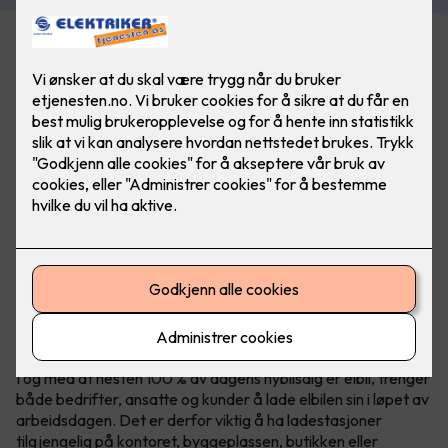
Med Zaptec Pro kan du enkelt oppskalere antall
ladestasjoner om behovet øker. Tilgjengelighet for
ansatte og kunder blir bare viktigere. Foto: Marthe Thu
I og med at nesten 100 % av dagens nybilsalg er elbil, trenger
både bedrifter, ansatte og kunder å lade elbilen sin i løpet av
arbeidsdagen. Det er derfor viktig å ha ladestasjoner
tilgjengelig på kontoret, byggeplassen, butikken eller