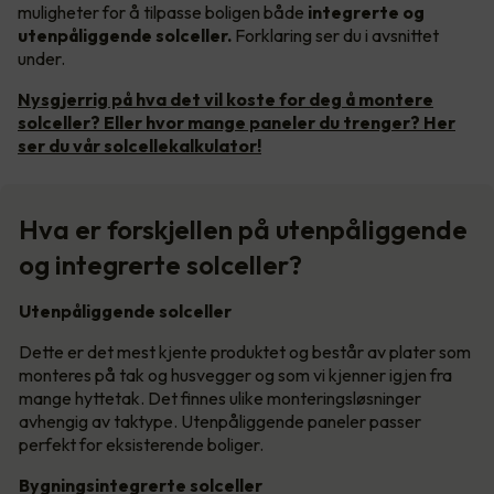
muligheter for å tilpasse boligen både
integrerte og
utenpåliggende solceller.
Forklaring ser du i avsnittet
under.
Nysgjerrig på hva det vil koste for deg å montere
solceller? Eller hvor mange paneler du trenger? Her
ser du vår solcellekalkulator!
Hva er forskjellen på utenpåliggende
og integrerte solceller?
Utenpåliggende solceller
Dette er det mest kjente produktet og består av plater som
monteres på tak og husvegger og som vi kjenner igjen fra
mange hyttetak. Det finnes ulike monteringsløsninger
avhengig av taktype. Utenpåliggende paneler passer
perfekt for eksisterende boliger.
Bygningsintegrerte solceller