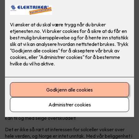
Solceller er en bærekraftig energikilde, som hjelper både
miljøet og lommeboka over tid. Og ja - Norge er helt
ypperlig for solcellepanel!
Bli din egen strømprodusent
Solenergi har blitt en stadig mer populær og bærekraftig
energikilde. Ikke bare produserer man sin egen energi, man
kan til og med selge overskuddet!
Det er ikke så rart at interessen for solceller vokser over
hele verden, og Norge er intet unntak. Med vår beliggenhet i