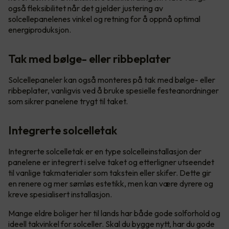
også fleksibilitet når det gjelder justering av
solcellepanelenes vinkel og retning for å oppnå optimal
energiproduksjon.
Tak med bølge- eller ribbeplater
Solcellepaneler kan også monteres på tak med bølge- eller
ribbeplater, vanligvis ved å bruke spesielle festeanordninger
som sikrer panelene trygt til taket.
Integrerte solcelletak
Integrerte solcelletak er en type solcelleinstallasjon der
panelene er integrert i selve taket og etterligner utseendet
til vanlige takmaterialer som takstein eller skifer. Dette gir
en renere og mer sømløs estetikk, men kan være dyrere og
kreve spesialisert installasjon.
Mange eldre boliger her til lands har både gode solforhold og
ideell takvinkel for solceller. Skal du bygge nytt, har du gode