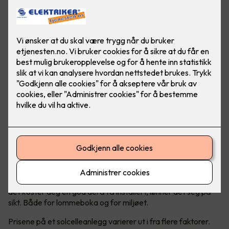
Prisen er avhengig av flere faktorer
Solceller er en kostbar, men lønnsom investering. Selv om
det koster deg en god del å få installert, lønner det seg på
sikt. Både for lommeboka og for miljøet.
Prisene på et solcelleanlegg varierer ut i fra flere faktorer.