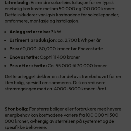
Liten bolig:
En mindre solcelleinstallasjon for en typisk
enebolig kan koste mellom 50 000 og 100 000 kroner.
Dette inkluderer vanligvis kostnadene for solcellepaneler,
omformere, montasje og installasjon.
Anleggsstørrelse:
3 kW
Estimert produksjon:
ca. 2,700 kWh per år
Pris:
60,000–80,000 kroner før Enovastøtte
Enovastøtte:
Opptil 11 400 kroner
Pris etter støtte:
Ca. 55 000 til 70 000 kroner
Dette anlegget dekker en stor del av strømbehovet for en
liten bolig, spesielt om sommeren. Du kan redusere
strømregningen med ca. 4000-5000 kroner i året.
Stor bolig:
For større boliger eller forbrukere med høyere
energibehov kan kostnadene variere fra 100 000 til 300
000 kroner, avhengig av størrelsen på systemet og de
spesifikke behovene.