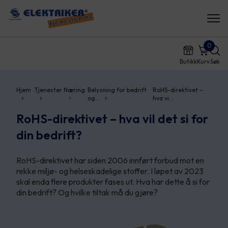
0
Butikk
Kurv
Søk
Hjem
Tjenester
Næring
Belysning for bedrift
RoHS-direktivet –
og…
hva vi…
RoHS-direktivet – hva vil det si for
din bedrift?
RoHS-direktivet har siden 2006 innført forbud mot en
rekke miljø- og helseskadelige stoffer. I løpet av 2023
skal enda flere produkter fases ut. Hva har dette å si for
din bedrift? Og hvilke tiltak må du gjøre?