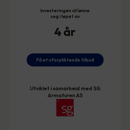
Investeringen vil lønne
seg i løpet av
4
år
Få et uforpliktende tilbud
Utviklet i samarbeid med SG
Armaturen AS