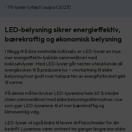
• T8-lysrør (utløpt i august 2023)
LED-belysning sikrer energieffektiv,
bærekraftig og økonomisk belysning
I tillegg til å ikke inneholde kvikksølv, er LED-lysrør en mye
mer energieffektiv lyskilde sammenliknet med
kvikksølvlysrør. Med LED-lysrør går nesten utelukkende all
energibruken til å produsere lys – i motsetning til eldre
belysning hvor godt over halvparten av energiforbruket gikk
til varme.
På denne måten bruker LED-lysrørene hele 60 % mindre
strøm sammenliknet med eldre belysningsalternativer, noe
som gjør LED-lysrørene til et mer bærekraftig og
klimavennlig valg.
LED-lysrør vil også bidra til lavere driftskostnader for din
bedrift. Lysrørene varer omtrent tre ganger lengre enn eldre