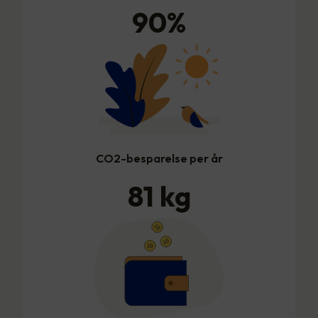
90
%
CO2-besparelse per år
81
kg