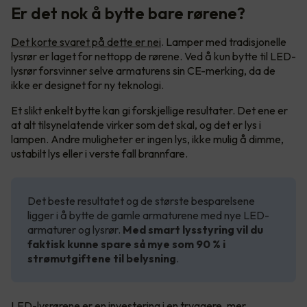
Er det nok å bytte bare rørene?
Det korte svaret på dette er nei
. Lamper med tradisjonelle
lysrør er laget for nettopp de rørene. Ved å kun bytte til LED-
lysrør forsvinner selve armaturens sin CE-merking, da de
ikke er designet for ny teknologi.
Et slikt enkelt bytte kan gi forskjellige resultater. Det ene er
at alt tilsynelatende virker som det skal, og det er lys i
lampen. Andre muligheter er ingen lys, ikke mulig å dimme,
ustabilt lys eller i verste fall brannfare.
Det beste resultatet og de største besparelsene
ligger i å bytte de gamle armaturene med nye LED-
armaturer og lysrør.
Med smart lysstyring vil du
faktisk kunne spare så mye som 90 % i
strømutgiftene til belysning
.
LED-lysrørene er en investering i en tryggere, mer