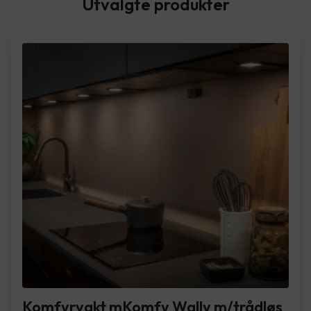
Utvalgte produkter
Komfyrvakt mKomfy Wally m/trådløs