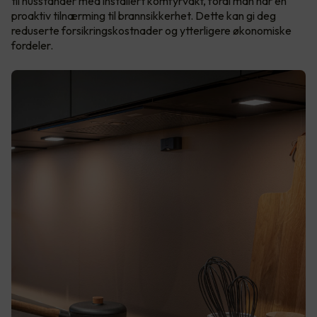
til husstander med installert komfyrvakt, fordi man har en
proaktiv tilnærming til brannsikkerhet. Dette kan gi deg
reduserte forsikringskostnader og ytterligere økonomiske
fordeler.