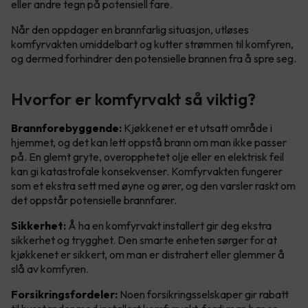
eller andre tegn på potensiell fare.
Når den oppdager en brannfarlig situasjon, utløses
komfyrvakten umiddelbart og kutter strømmen til komfyren,
og dermed forhindrer den potensielle brannen fra å spre seg.
Hvorfor er komfyrvakt så viktig?
Brannforebyggende:
Kjøkkenet er et utsatt område i
hjemmet, og det kan lett oppstå brann om man ikke passer
på. En glemt gryte, overopphetet olje eller en elektrisk feil
kan gi katastrofale konsekvenser. Komfyrvakten fungerer
som et ekstra sett med øyne og ører, og den varsler raskt om
det oppstår potensielle brannfarer.
Sikkerhet:
Å ha en komfyrvakt installert gir deg ekstra
sikkerhet og trygghet. Den smarte enheten sørger for at
kjøkkenet er sikkert, om man er distrahert eller glemmer å
slå av komfyren.
Forsikringsfordeler:
Noen forsikringsselskaper gir rabatt