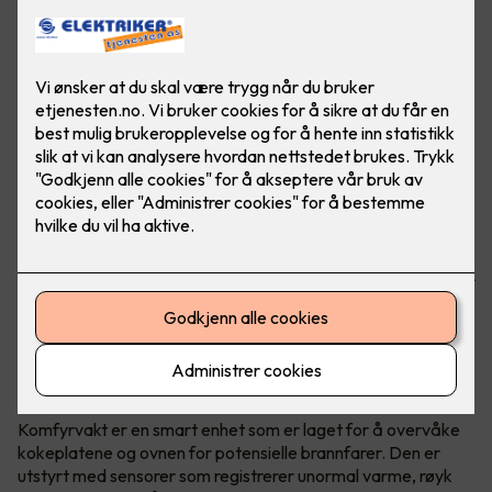
Brannfarlige situasjoner kan fort oppstå når man lager
mat. Om man glemmer å slå av platen, eller om det blir for
varmt, er det viktig å ha en hjelper som sier ifra. Her ser du
komfyrvakt mKomfy® Wally 25R - Foto: CTM Lyng.
Hva er en komfyrvakt?
Komfyrvakt er en smart enhet som er laget for å overvåke
kokeplatene og ovnen for potensielle brannfarer. Den er
utstyrt med sensorer som registrerer unormal varme, røyk