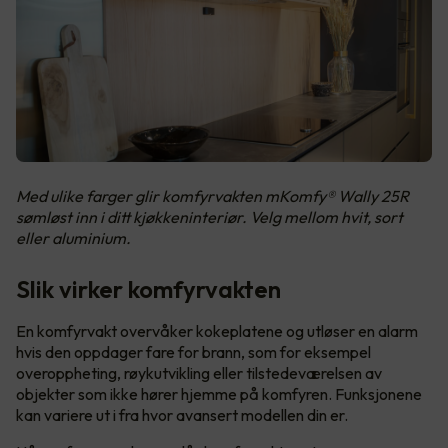
Med ulike farger glir komfyrvakten mKomfy® Wally 25R
sømløst inn i ditt kjøkkeninteriør. Velg mellom hvit, sort
eller aluminium.
Slik virker komfyrvakten
En komfyrvakt overvåker kokeplatene og utløser en alarm
hvis den oppdager fare for brann, som for eksempel
overoppheting, røykutvikling eller tilstedeværelsen av
objekter som ikke hører hjemme på komfyren. Funksjonene
kan variere ut i fra hvor avansert modellen din er.