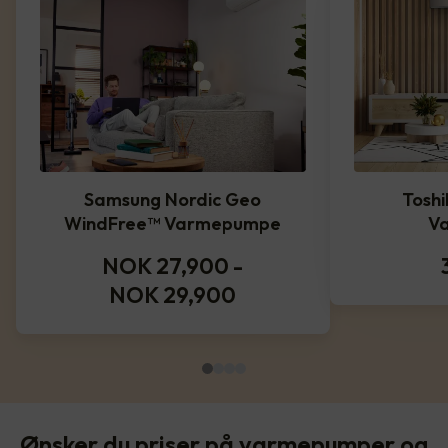
Samsung Nordic Geo
Toshi
WindFree™️ Varmepumpe
V
NOK 27,900
-
NOK 29,900
Ønsker du priser på varmepumper og