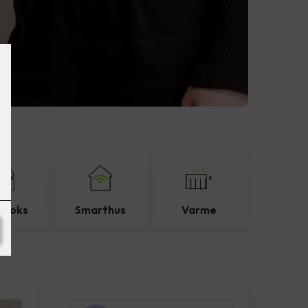
eboks
Smarthus
Varme