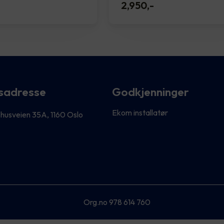
-
2,950
,-
sadresse
Godkjenninger
Ekom installatør
husveien 35A, 1160 Oslo
Org.no 978 614 760