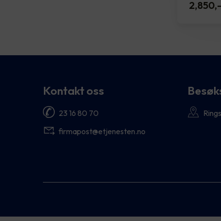
2,850
,
Kontakt oss
Besøk
23 16 80 70
Rings
firmapost@etjenesten.no