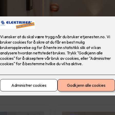
materiell
El-sikkerhet
Ferdig montert
Lad