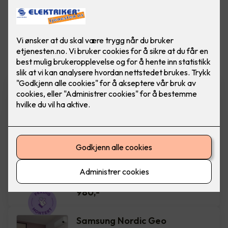
Vis flere
filtre
Varmefolie med
isolasjonsplate - Ferdig
montert pr kvm
Varmefolie 100cm som
parkettunderlag, 70m rull. Pris ferdig
montert per kvm. Gulvet vil oppnå en
makstemperatur på 27 grader
(forutsetter riktig termo…
980
,-
Samsung Nordic Geo