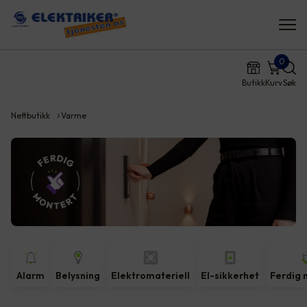
0
Butikk
Kurv
Søk
Nettbutikk
Varme
Alarm
Belysning
Elektromateriell
El-sikkerhet
Ferdig 