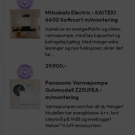
Mitsubishi Electric - KAITEKI
6600 Safirsort m/montering
Kaiteki er en energieffektiv og stilren
varmepumpe, med høy kapasitet og
behagelig kjøling. Med mange unike
løsninger og nye funksjoner, sikrer det
hø…
29,900
,-
Panasonic Varmepumpe
Gulvmodell Z25UFEA -
m/montering
Varmepumpen som har alt du trenger!
Modellen har energiklasse A++, lavt
støynivå på 19dB og innebygget
Nanoe™X luft rensesystem.