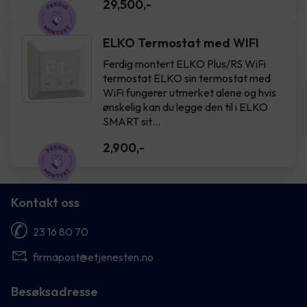
29,500
,-
ELKO Termostat med WIFI
Ferdig montert ELKO Plus/RS WiFi
termostat ELKO sin termostat med
WiFi fungerer utmerket alene og hvis
ønskelig kan du legge den til i ELKO
SMART sit…
2,900
,-
Kontakt oss
23 16 80 70
firmapost@etjenesten.no
Besøksadresse